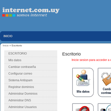
INICIO
Inicio
» Escritorio
Se encuentra usted aquí
Escritorio
ESCRITORIO
Inicie sesion para acceder a 
Mis datos
Cambiar contraseña
Configurar correo
Sistema Antispam
Registrar dominios
Administrar Dominios
Administrar DNS
Administrar Usuarios