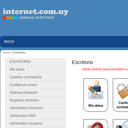
INICIO
Inicio
» Escritorio
Se encuentra usted aquí
Escritorio
ESCRITORIO
Inicie sesion para acceder a 
Mis datos
Cambiar contraseña
Configurar correo
Sistema Antispam
Registrar dominios
Administrar Dominios
Administrar DNS
Administrar Usuarios