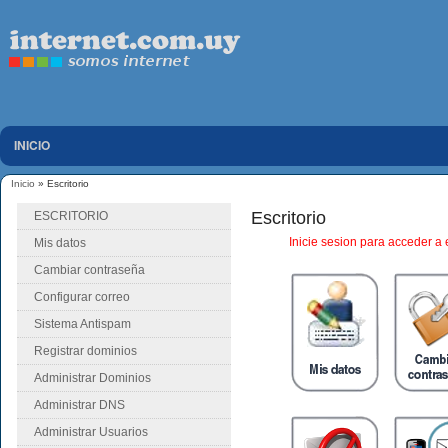
INICIO
Inicio
» Escritorio
Se encuentra usted aquí
Escritorio
ESCRITORIO
Inicie sesion para acceder a 
Mis datos
Cambiar contraseña
Configurar correo
Sistema Antispam
Registrar dominios
Administrar Dominios
Administrar DNS
Administrar Usuarios